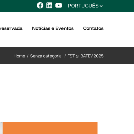
Escolha
Facebook
LinkedIn
YouTube
um
idioma
reservada
Notícias e Eventos
Contatos
Home
/
Senza categoria
/
FST @ BATEV 2025