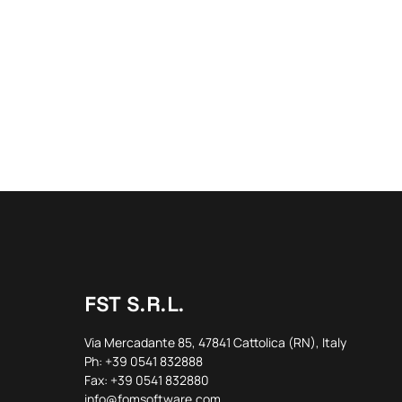
FST S.R.L.
Via Mercadante 85, 47841 Cattolica (RN), Italy
Ph: +39 0541 832888
Fax: +39 0541 832880
info@fomsoftware.com