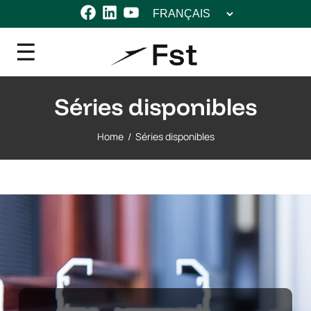
Choisir
Facebook
LinkedIn
YouTube
une
langue
Séries disponibles
Home
/
Séries disponibles