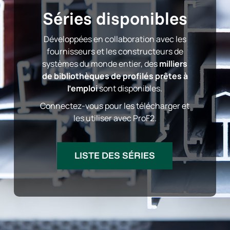
Séries disponibles
Développées en collaboration avec les
fournisseurs
et les constructeurs de
systèmes du monde entier, des
milliers
de bibliothèques de profilés prêtes à
l’emploi
sont disponibles.
Connectez-vous pour les télécharger et
les utiliser avec ProF2.
LISTE DES SÉRIES