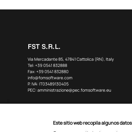
FST S.R.L.
Via Mercadante 85, 47841 Cattolica (RN), Italy
Tel: +39 0541 832888
Fax: +39 0541 832880
info@fomsoftware.com
P. IVA: IT03489130405
PEC: amministrazione@pec.fomsoftware.eu
Este sitio web recopila algunos datos