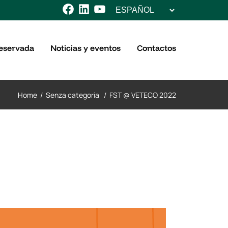
Elegir
Facebook
LinkedIn
YouTube
un
idioma
eservada
Noticias y eventos
Contactos
Home
/
Senza categoria
/
FST @ VETECO 2022