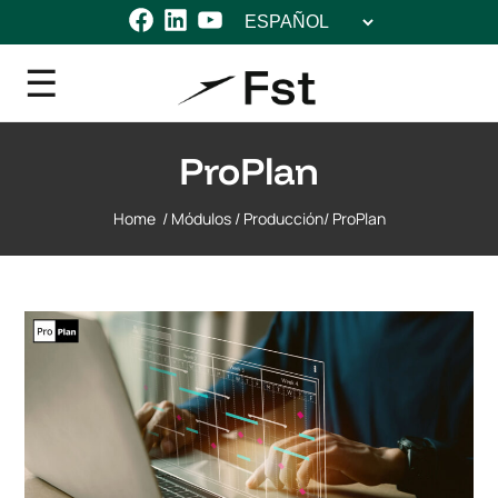
Elegir
Facebook
LinkedIn
YouTube
un
idioma
ProPlan
Home
/
Módulos
/
Producción
/
ProPlan