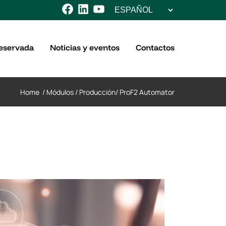
Elegir
Facebook
LinkedIn
YouTube
un
idioma
eservada
Noticias y eventos
Contactos
Home
/
Módulos
/
Producción
/
ProF2 Automator