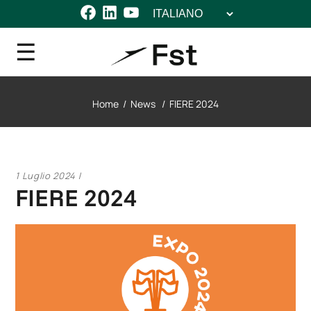
Scegli
Facebook
LinkedIn
YouTube
una
lingua
Home
/
News
/
FIERE 2024
1 Luglio 2024
FIERE 2024