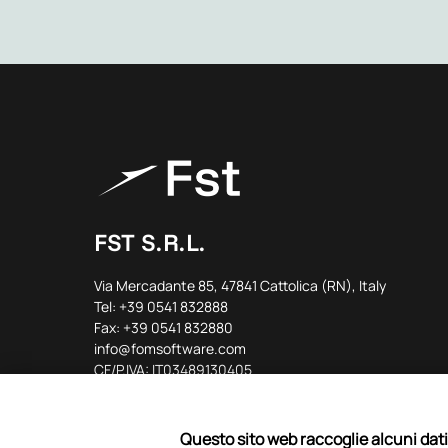
FST S.R.L.
Via Mercadante 85, 47841 Cattolica (RN), Italy
Tel: +39 0541 832888
Fax: +39 0541 832880
info@fomsoftware.com
CF/P.IVA: IT03489130405
PEC: amministrazione@pec.fomsoftware.eu
Questo sito web raccoglie alcuni dati 