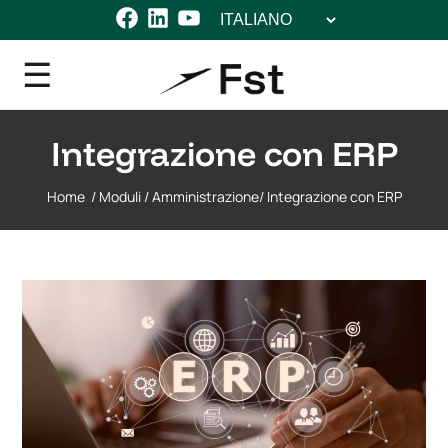
Scegli
Facebook
LinkedIn
YouTube
una
lingua
Integrazione con ERP
Home
/
Moduli
/
Amministrazione
/
Integrazione con ERP