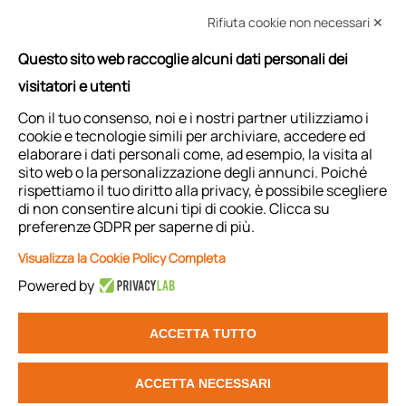
Rifiuta cookie non necessari ✕
Questo sito web raccoglie alcuni dati personali dei
RICHIEDI INFORMAZIONI
visitatori e utenti
Con il tuo consenso, noi e i nostri partner utilizziamo i
cookie e tecnologie simili per archiviare, accedere ed
RICHIEDI ASSISTENZA
elaborare i dati personali come, ad esempio, la visita al
sito web o la personalizzazione degli annunci. Poiché
rispettiamo il tuo diritto alla privacy, è possibile scegliere
di non consentire alcuni tipi di cookie. Clicca su
preferenze GDPR per saperne di più.
Visualizza la Cookie Policy Completa
Powered by
© 2026 FST S.R.L. -
Privacy Policy
ACCETTA TUTTO
Registro imprese CCIIA della Romagna Forlì-
Cesena e Rimini: 03489130405 | REA: RN-
294917 | Capitale sociale: € 60.000,00 iv |
ACCETTA NECESSARI
Società soggetta a direzione e coordinamento